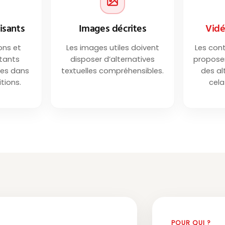
isants
Images décrites
Vidé
ons et
Les images utiles doivent
Les con
tants
disposer d’alternatives
proposer
bles dans
textuelles compréhensibles.
des al
tions.
cela
POUR QUI ?